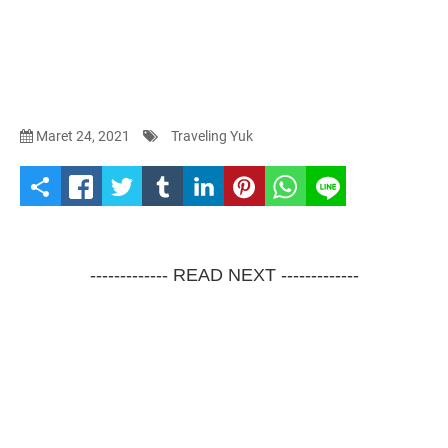
Maret 24, 2021
Traveling Yuk
S
h
a
------------- READ NEXT -------------
r
e
t
h