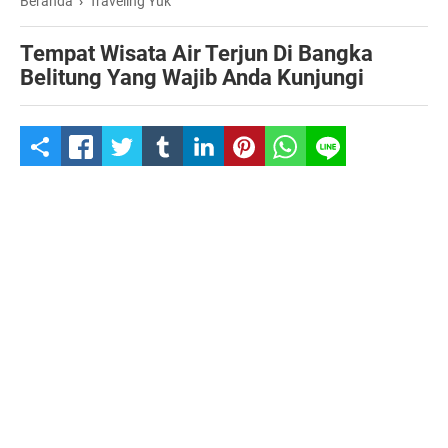
Beranda
›
Traveling Yuk
Tempat Wisata Air Terjun Di Bangka
Belitung Yang Wajib Anda Kunjungi
S
h
a
r
e
t
h
i