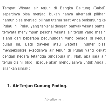
s
Tempat Wisata air terjun di Bangka Belitung (Babel)
sepertinya bisa menjadi bukan hanya alternatif pilihan
p
namun bisa menjadi pilihan utama saat Anda berkunjung ke
o
Pulau ini. Pulau yang terkenal dengan banyak wisata pantai
ternyata menyimpan pesona wisata air terjun yang masih
s
alami dari beberapa pegunungan yang berada di kedua
t
pulau ini. Bagi traveler atau waterfall hunter bisa
mengeksplore eksotisnya air terjun di Pulau yang dekat
,
dengan negara tetangga Singapura ini. Nah, apa saja air
terjun disini, blog Tipsgue akan mengulasnya untuk Anda ,
p
silahkan simak :
l
e
1. Air Terjun Gunung Pading.
a
Advertisement
s