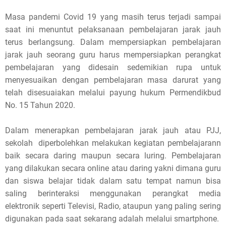
s
Masa pandemi Covid 19 yang masih terus terjadi sampai
saat ini menuntut pelaksanaan pembelajaran jarak jauh
p
terus berlangsung. Dalam mempersiapkan pembelajaran
o
jarak jauh seorang guru harus mempersiapkan perangkat
pembelajaran yang didesain sedemikian rupa untuk
s
menyesuaikan dengan pembelajaran masa darurat yang
t
telah disesuaiakan melalui payung hukum Permendikbud
No. 15 Tahun 2020.
,
Dalam menerapkan pembelajaran jarak jauh atau PJJ,
p
sekolah diperbolehkan melakukan kegiatan pembelajarann
l
baik secara daring maupun secara luring. Pembelajaran
yang dilakukan secara online atau daring yakni dimana guru
e
dan siswa belajar tidak dalam satu tempat namun bisa
a
saling berinteraksi menggunakan perangkat media
elektronik seperti Televisi, Radio, ataupun yang paling sering
s
digunakan pada saat sekarang adalah melalui smartphone.