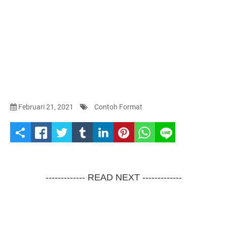
Februari 21, 2021
Contoh Format
S
h
a
------------- READ NEXT -------------
r
e