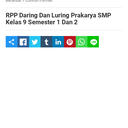
Beranda
›
Contoh Format
RPP Daring Dan Luring Prakarya SMP
Kelas 9 Semester 1 Dan 2
S
h
a
r
e
t
h
i