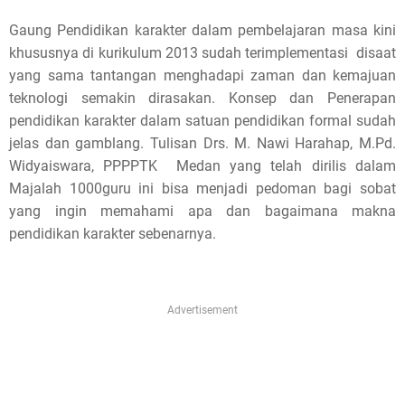
s
Gaung Pendidikan karakter dalam pembelajaran masa kini
khususnya di kurikulum 2013 sudah terimplementasi disaat
p
yang sama tantangan menghadapi zaman dan kemajuan
o
teknologi semakin dirasakan. Konsep dan Penerapan
pendidikan karakter dalam satuan pendidikan formal sudah
s
jelas dan gamblang. Tulisan
Drs. M. Nawi Harahap, M.Pd.
t
Widyaiswara, PPPPTK Medan yang telah dirilis dalam
Majalah 1000guru ini bisa menjadi pedoman bagi sobat
,
yang ingin memahami apa dan bagaimana makna
pendidikan karakter sebenarnya.
p
l
e
Advertisement
a
s