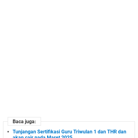
e
!
Baca juga:
Tunjangan Sertifikasi Guru Triwulan 1 dan THR dan
akan cair pada Maret 2025.