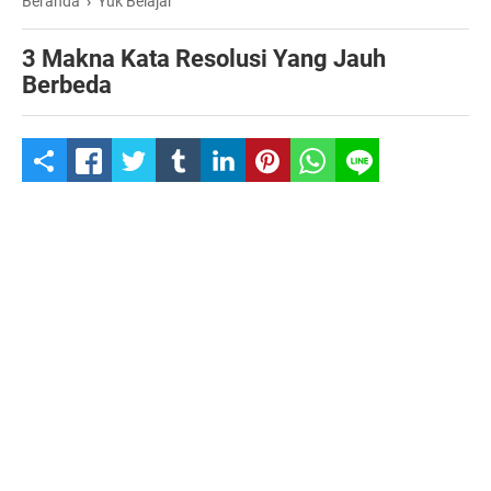
Beranda
›
Yuk Belajar
3 Makna Kata Resolusi Yang Jauh
Berbeda
S
h
a
r
e
t
h
i