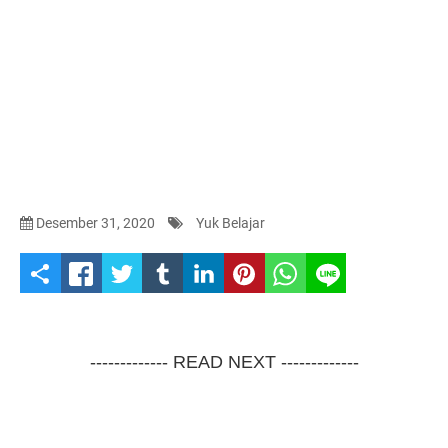
Desember 31, 2020
Yuk Belajar
S
h
a
------------- READ NEXT -------------
r
e