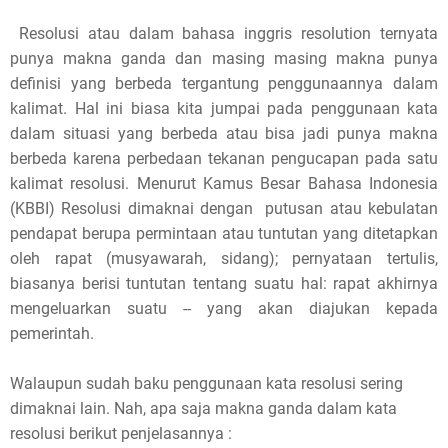
s
Resolusi atau dalam bahasa inggris resolution ternyata
punya makna ganda dan masing masing makna punya
p
definisi yang berbeda tergantung penggunaannya dalam
o
kalimat. Hal ini biasa kita jumpai pada penggunaan kata
dalam situasi yang berbeda atau bisa jadi punya makna
s
berbeda karena perbedaan tekanan pengucapan pada satu
t
kalimat resolusi. Menurut Kamus Besar Bahasa Indonesia
(KBBI) Resolusi dimaknai dengan putusan atau kebulatan
,
pendapat berupa permintaan atau tuntutan yang ditetapkan
oleh rapat (musyawarah, sidang); pernyataan tertulis,
p
biasanya berisi tuntutan tentang suatu hal: rapat akhirnya
l
mengeluarkan suatu -- yang akan diajukan kepada
pemerintah.
e
a
Walaupun sudah baku penggunaan kata resolusi sering
dimaknai lain. Nah, apa saja makna ganda dalam kata
s
resolusi berikut penjelasannya :