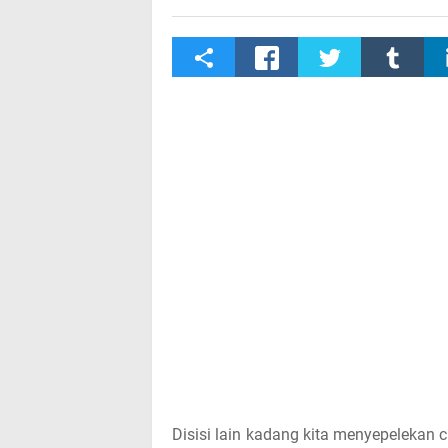
S
h
a
r
e
t
h
i
s
p
Disisi lain kadang kita menyepelekan 