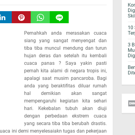
Kon
Dig
Ski
10 
Pernahkah anda merasakan cuaca
Ter
siang yang sangat menyengat dan
3 
tiba tiba muncul mendung dan turun
Mud
hujan deras dan setelah itu kembali
Di
cuaca panas ? Saya yakin pasti
Be
pernah kita alami di negara tropis ini,
Dit
apalagi saat musim pancaroba. Bagi
anda yang beraktifitas diluar rumah
hal demikian akan sangat
mempengaruhi kegiatan kita sehari
hari. Kekebalan tubuh akan diuji
dengan perbedaan ekstrem cuaca
yang secara tiba tiba berubah drastis.
cuaca ini demi menyelesaiakn tugas dan pekerjaan