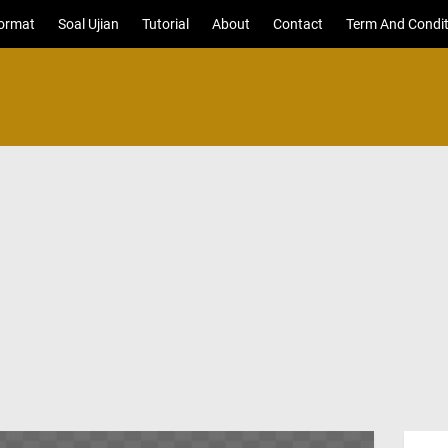
ormat
Soal Ujian
Tutorial
About
Contact
Term And Condit