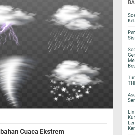
BA
Soa
Kel
Per
Sis
Soa
Gen
Mer
Bes
Tun
THR
Asa
Se
Lin
Kur
Len
Kem
rubahan Cuaca Ekstrem