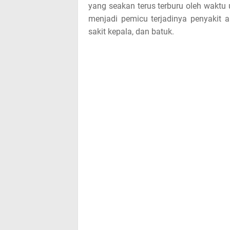
o
yang seakan terus terburu oleh waktu 
menjadi pemicu terjadinya penyakit a
s
sakit kepala, dan batuk.
t
,
p
l
e
a
s
e
!