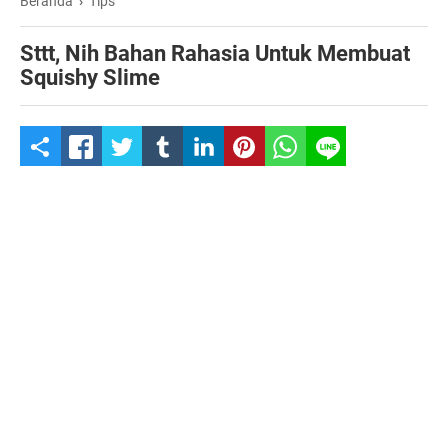
Beranda
›
Tips
Sttt, Nih Bahan Rahasia Untuk Membuat
Squishy Slime
S
h
a
r
e
t
h
i