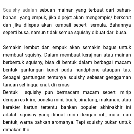
s
Squishy adalah
sebuah mainan yang terbuat dari bahan-
bahan yang empuk, jika dipejet akan mengempis/ berkerut
p
dan jika dilepas akan kembali seperti semula. Bahannya
o
seperti busa, namun tidak semua squishy dibuat dari busa.
s
Semakin lembut dan empuk akan semakin bagus untuk
t
membuat squishy. Dalam membuat kerajinan atau mainan
berbentuk squishy, bisa di bentuk dalam berbagai macam
,
bentuk gantungan kunci pada handphone ataupun tas.
Sebagai gantungan tentunya squishy sebesar genggaman
p
tangan sehingga enak di remas.
l
Bentuk squishy pun bermacam macam seperti mirip
dengan es krim, boneka mini, buah, binatang, makanan, atau
e
karakter kartun tertentu bahkan
populer akhir-akhir ini
a
adalah squishy yang dibuat mirip dengan roti, mulai dari
bentuk, warna bahkan aromanya. Tapi squishy bukan untuk
s
dimakan lho.