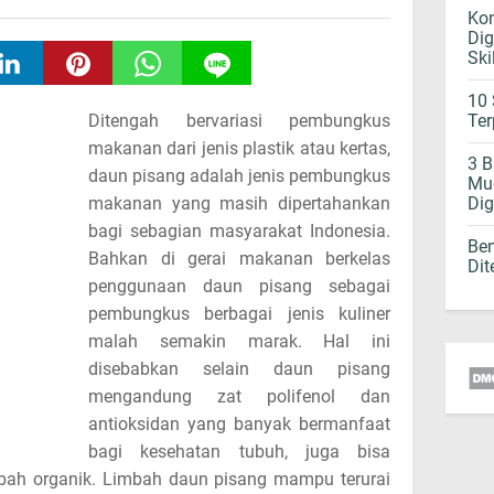
Kon
Dig
Ski
10 
Ditengah bervariasi pembungkus
Ter
makanan dari jenis plastik atau kertas,
3 
daun pisang adalah jenis pembungkus
Mud
makanan yang masih dipertahankan
Di
bagi sebagian masyarakat Indonesia.
Be
Bahkan di gerai makanan berkelas
Dit
penggunaan daun pisang sebagai
pembungkus berbagai jenis kuliner
malah semakin marak. Hal ini
disebabkan selain daun pisang
mengandung zat polifenol dan
antioksidan yang banyak bermanfaat
bagi kesehatan tubuh, juga bisa
mbah organik. Limbah daun pisang mampu terurai