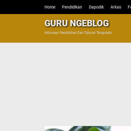
Home
Pendidikan
Dapodik
Arkas
F
GURU NGEBLOG
Informasi Pendidikan Dan Tutorial Terupdate