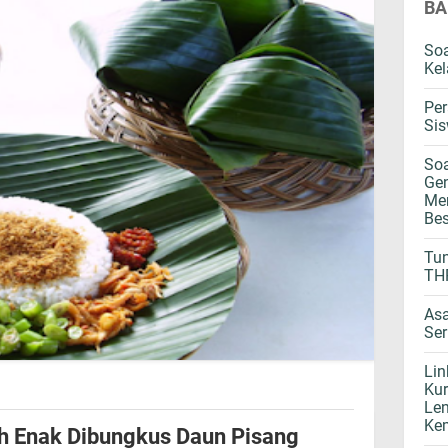
BA
Soa
Kel
Per
Sis
Soa
Gen
Mer
Bes
Tun
THR
Asa
Se
Lin
Kur
Len
Kem
h Enak Dibungkus Daun Pisang