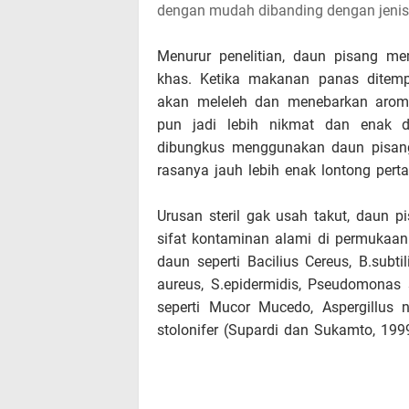
o
dengan mudah dibanding dengan jeni
s
Menurur penelitian, daun pisang mem
khas. Ketika makanan panas ditempat
t
akan meleleh dan menebarkan aro
,
pun jadi lebih nikmat dan enak d
dibungkus menggunakan daun pisang 
p
rasanya jauh lebih enak lontong pert
l
Urusan steril gak usah takut, daun 
e
sifat kontaminan alami di permukaa
daun seperti Bacilius Cereus, B.subti
a
aureus, S.epidermidis, Pseudomonas
s
seperti Mucor Mucedo, Aspergillus n
stolonifer (Supardi dan Sukamto, 199
e
!