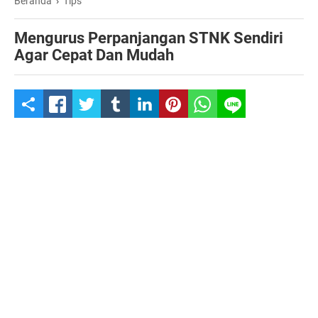
Beranda
›
Tips
Mengurus Perpanjangan STNK Sendiri
Agar Cepat Dan Mudah
S
h
a
r
e
t
h
i