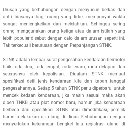
s
Urusan yang berhubungan dengan menyusun berkas dan
antri biasanya bagi orang yang tidak mempunyai waktu
p
sangat menjengkelkan dan melelahkan. Sehingga sering
o
orang menggunakan orang ketiga atau dalam istilah yang
lebih populer disebut dengan calo dalam urusan seperti ini.
s
Tak terkecuali berurusan dengan Perpanjangan STNK.
t
STNK adalah lembar surat pengesahan kendaraan bermotor
,
baik roda dua, roda empat, roda enam, roda delapan dan
seterusnya oleh kepolisian. Didalam STNK memuat
p
spesifikasi detil jenis kendaraan kita dan kapan tanggal
l
pengesahannya. Setiap 5 tahun STNK perlu diperbarui untuk
mencek kedaan kendaraan, jika masih sesuai maka akan
e
diberi TNKB atau plat nomor baru, namun jika kendaraan
a
berbeda dari spesifikasi STNK atau dimodifikasi, pemilik
harus melakukan uji ulang di dinas Perhubungan dengan
s
menyertakan keterangan bengkel lalu registrasi ulang di